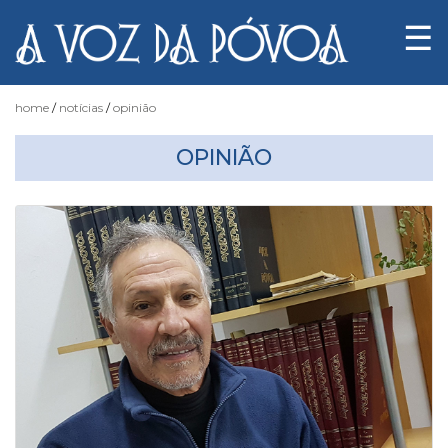
☰
home
notícias
opinião
OPINIÃO
Notícias
Fotógrafo
do
Acaso
Luas
e
Marés