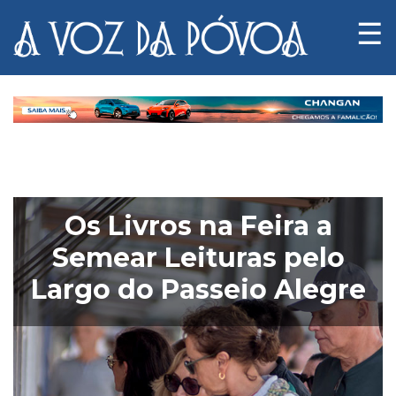
☰
Notícias
Fotógrafo
Os Livros na Feira a
do
Semear Leituras pelo
Acaso
Largo do Passeio Alegre
Luas
e
Marés