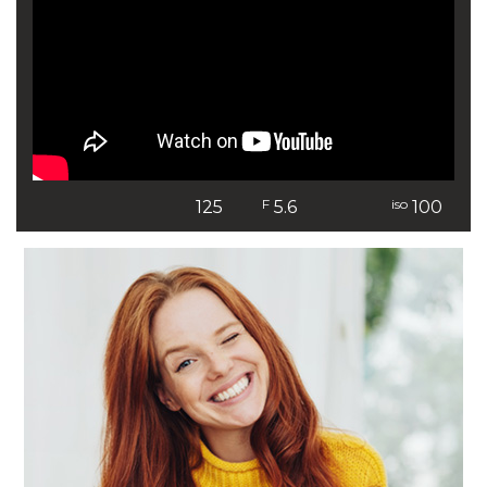
F
iso
125
5.6
100