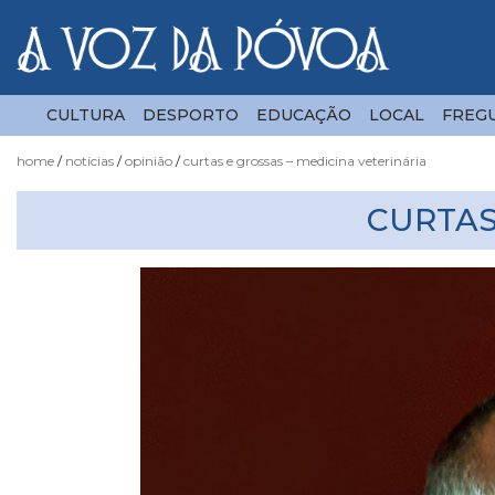
CULTURA
DESPORTO
EDUCAÇÃO
LOCAL
FREGU
home
notícias
opinião
curtas e grossas – medicina veterinária
Notícias
CURTAS
Fotógrafo
do
Acaso
Luas
e
Marés