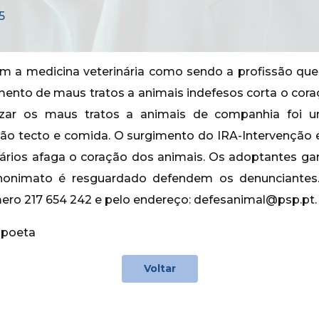
5
m a medicina veterinária como sendo a profissão que
mento de maus tratos a animais indefesos corta o cora
lizar os maus tratos a animais de companhia foi 
dão tecto e comida. O surgimento do IRA-Intervenção 
tários afaga o coração dos animais. Os adoptantes g
nonimato é resguardado defendem os denunciant
ero 217 654 242 e pelo endereço: defesanimal@psp.pt.
 poeta
Voltar