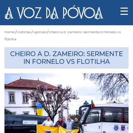
☰
home
notícias
opinião
cheiro a d. zameiro: sermente in fornelo vs
flotilha
Notícias
CHEIRO A D. ZAMEIRO: SERMENTE
IN FORNELO VS FLOTILHA
Fotógrafo
do
Acaso
Luas
e
Marés