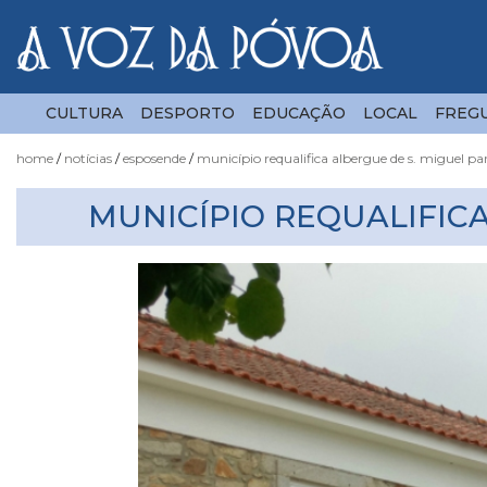
CULTURA
DESPORTO
EDUCAÇÃO
LOCAL
FREGU
home
notícias
esposende
município requalifica albergue de s. miguel pa
Notícias
MUNICÍPIO REQUALIFIC
Fotógrafo
do
Acaso
Luas
e
Marés