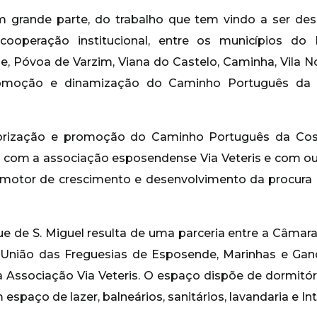
m grande parte, do trabalho que tem vindo a ser dese
operação institucional, entre os municípios do 
e, Póvoa de Varzim, Viana do Castelo, Caminha, Vila No
promoção e dinamização do Caminho Português da 
orização e promoção do Caminho Português da Costa
o com a associação esposendense Via Veteris e com out
otor de crescimento e desenvolvimento da procura po
e de S. Miguel resulta de uma parceria entre a Câmar
 União das Freguesias de Esposende, Marinhas e Gan
 Associação Via Veteris. O espaço dispõe de dormitóri
espaço de lazer, balneários, sanitários, lavandaria e Int