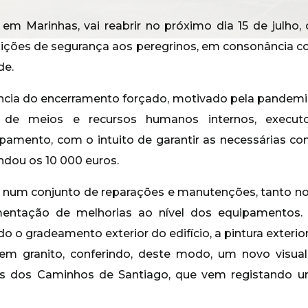
, em Marinhas, vai reabrir no próximo dia 15 de julh
dições de segurança aos peregrinos, em consonância c
de.
ncia do encerramento forçado, motivado pela pandemia
s de meios e recursos humanos internos, execut
ipamento, com o intuito de garantir as necessárias con
dou os 10 000 euros.
e num conjunto de reparações e manutenções, tanto no 
ementação de melhorias ao nível dos equipamentos
do o gradeamento exterior do edifício, a pintura exteri
em granito, conferindo, deste modo, um novo visua
os dos Caminhos de Santiago, que vem registando um