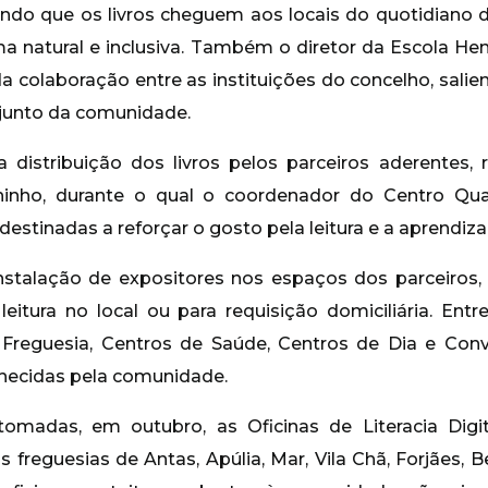
tindo que os livros cheguem aos locais do quotidiano 
ma natural e inclusiva. Também o diretor da Escola Hen
a colaboração entre as instituições do concelho, salie
 junto da comunidade.
da distribuição dos livros pelos parceiros aderente
inho, durante o qual o coordenador do Centro Qual
estinadas a reforçar o gosto pela leitura e a aprendiz
nstalação de expositores nos espaços dos parceiros, 
leitura no local ou para requisição domiciliária. Ent
Freguesia, Centros de Saúde, Centros de Dia e Con
hecidas pela comunidade.
omadas, em outubro, as Oficinas de Literacia Digita
 freguesias de Antas, Apúlia, Mar, Vila Chã, Forjães, B