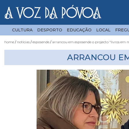
CULTURA
DESPORTO
EDUCAÇÃO
LOCAL
FREGU
home
notícias
esposende
arrancou em esposende o projecto “livros em 
Notícias
ARRANCOU EM
Fotógrafo
do
Acaso
Luas
e
Marés