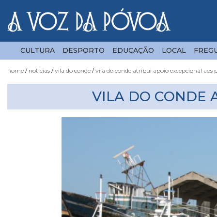
CULTURA
DESPORTO
EDUCAÇÃO
LOCAL
FREGU
home
notícias
vila do conde
vila do conde atribui apoio excepcional aos 
Notícias
VILA DO CONDE 
Fotógrafo
do
Acaso
Luas
e
Marés