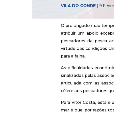
VILA DO CONDE
| 9 Feve
O prolongado mau tempo l
atribuir um apoio exce
pescadores da pesca art
virtude das condições c
para a faina.
As dificuldades económic
sinalizadas pelas associ
articulada com as asso
célere aos pescadores qu
Para Vítor Costa, esta é
mar e que, por razões to