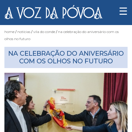
☰
home
notícias
vila do conde
na celebração do aniversário com os
olhos no futuro
Notícias
NA CELEBRAÇÃO DO ANIVERSÁRIO
COM OS OLHOS NO FUTURO
Fotógrafo
do
Acaso
Luas
e
Marés