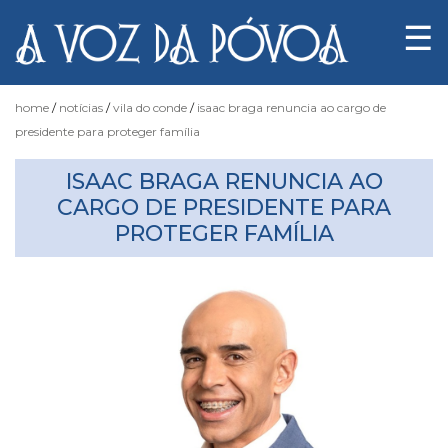
☰
home
notícias
vila do conde
isaac braga renuncia ao cargo de
presidente para proteger família
Notícias
ISAAC BRAGA RENUNCIA AO
CARGO DE PRESIDENTE PARA
PROTEGER FAMÍLIA
Fotógrafo
do
Acaso
Luas
e
Marés