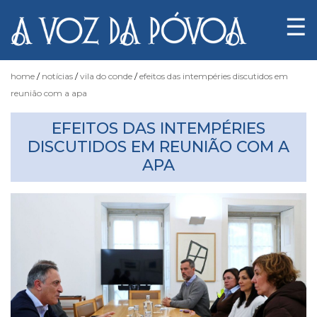
☰
home
notícias
vila do conde
efeitos das intempéries discutidos em
reunião com a apa
Notícias
EFEITOS DAS INTEMPÉRIES
DISCUTIDOS EM REUNIÃO COM A
APA
Fotógrafo
do
Acaso
Luas
e
Marés