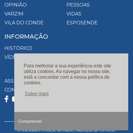
OPINIÃO
PESSOAS
VARZIM
VIDAS
VILA DO CONDE
ESPOSENDE
INFORMAÇÃO
HISTÓRICO
VÍDEOS
Para melhorar a sua experiência este site
utiliza cookies. Ao navegar no nosso site,
está a concordar com a nossa política de
ASSINATURAS
cookies.
CONTACTOS
Saber mais
Compreendi
Privacidade e Proteção de Dados |
Resolução de Conflitos |