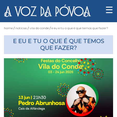
☰
home
notícias
vila do conde
e eu e tu o que é que temos que fazer?
E EU E TU O QUE É QUE TEMOS
Notícias
QUE FAZER?
Fotógrafo
do
Acaso
Luas
e
Marés