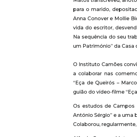
Matos transcreveu, anoto
para o marido, deposita
Anna Conover e Mollie Bi
vida do escritor, desven
Na sequência do seu tra
um Património” da Casa d
O Instituto Camões convid
a colaborar nas comemor
“Eça de Queirós – Marcos
guião do vídeo-filme “Eça
Os estudos de Campos M
António Sérgio” e a uma 
Colaborou, regularmente, 