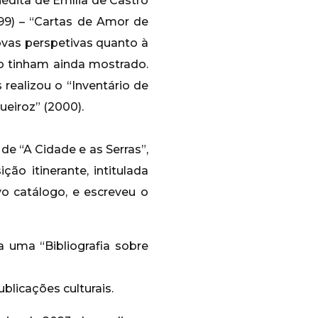
édita de Emília de Castro
99) – “Cartas de Amor de
ovas perspetivas quanto à
ão tinham ainda mostrado.
ealizou o “Inventário de
eiroz” (2000).
de “A Cidade e as Serras”,
o itinerante, intitulada
vo catálogo, e escreveu o
uma “Bibliografia sobre
blicações culturais.