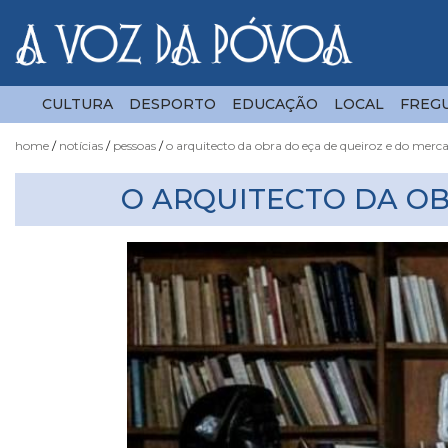
CULTURA
DESPORTO
EDUCAÇÃO
LOCAL
FREGU
home
notícias
pessoas
o arquitecto da obra do eça de queiroz e do mer
Notícias
O ARQUITECTO DA OB
Fotógrafo
do
Acaso
Luas
e
Marés