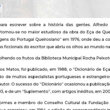
3
ara escrever sobre a história das gentes. Alfred
as tornou-se no maior estudioso da obra do Eça de Qu
ens do Portugal Queirosiano” em 1976, onde deu a co
s ficcionais do escritor que abriu os olhos ao mundo 
lhendo os frutos da Biblioteca Municipal Rocha Peixoto
pos Matos, foi publicado, em 1988, o “Dicionário de Eç
o de muitos especialistas portugueses e estrangeiro
autor. O sucesso do “Dicionário” ocasionou a publica
, e de um “Suplemento”, com artigos inéditos, em 20
Tormes e membro do Conselho Cultural da Fundação