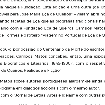
u e organizou, em 1994, a edição da correspondência in
da naquela Fundação. Esta edição e uma outra (de 19
dwell para José Maria Eça de Queirós” – vieram abrir n
dando facetas de Eça que as biografias tradicionais n
balho com a Fundação Eça de Queirós, Campos Matos r
e Tormes e o roteiro “Viagem no Portugal de Eça de Qu
ou-o, por ocasião do Centenário da Morte do escritor 
ações. Campos Matos concebeu, então, uma exposiçã
 Biográficos e Literários (1845-1900)”, com o respeti
 de Queirós, Realidade e Ficção”.
atos sobre autores portugueses alargam-se ainda a 
biografia em diálogos ficcionais com o mesmo autor.
com o “Jornal de Letras, Artes e Ideias” e com outras pu