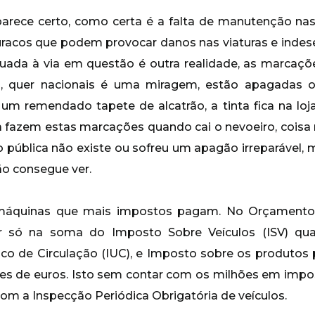
arece certo, como certa é a falta de manutenção nas 
uracos que podem provocar danos nas viaturas e indesej
equada à via em questão é outra realidade, as marcaç
is, quer nacionais é uma miragem, estão apagadas 
m remendado tapete de alcatrão, a tinta fica na lo
ta fazem estas marcações quando cai o nevoeiro, coisa 
o pública não existe ou sofreu um apagão irreparável, 
ão consegue ver.
máquinas que mais impostos pagam. No Orçamento 
ar só na soma do Imposto Sobre Veículos (ISV) q
o de Circulação (IUC), e Imposto sobre os produtos p
hões de euros. Isto sem contar com os milhões em imp
om a Inspecção Periódica Obrigatória de veículos.