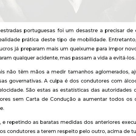
stradas portuguesas foi um desastre a precisar de 
alidade prática deste tipo de mobilidade. Entretant
 lucros já preparam mais um queixume para impor no
aram qualquer acidente, mas passam a vida a evitá-los.
ais não têm mãos a medir tamanhos aglomerados, aj
as governativas. A culpa é dos condutores com álco
locidade. São estas as estatísticas das autoridades 
tores sem Carta de Condução a aumentar todos os di
e.
 e repetindo as baratas medidas dos anteriores execu
os condutores a terem respeito pelo outro, acima de tu