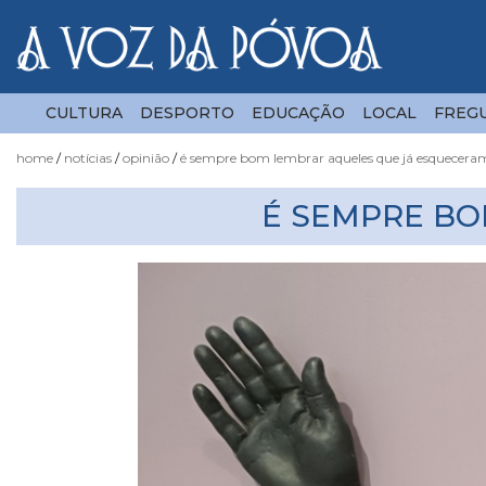
CULTURA
DESPORTO
EDUCAÇÃO
LOCAL
FREGU
home
notícias
opinião
é sempre bom lembrar aqueles que já esquecera
Notícias
É SEMPRE BO
Fotógrafo
do
Acaso
Luas
e
Marés