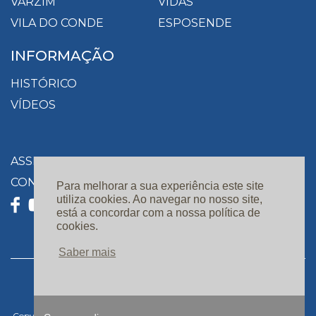
VARZIM
VIDAS
VILA DO CONDE
ESPOSENDE
INFORMAÇÃO
HISTÓRICO
VÍDEOS
ASSINATURAS
CONTACTOS
Para melhorar a sua experiência este site
utiliza cookies. Ao navegar no nosso site,
está a concordar com a nossa política de
cookies.
Saber mais
Privacidade e Proteção de Dados |
Resolução de Conflitos |
Livro de Reclamações Online |
Copyright 2019. Todos os direitos reservados. Design e Desenvolvimento: