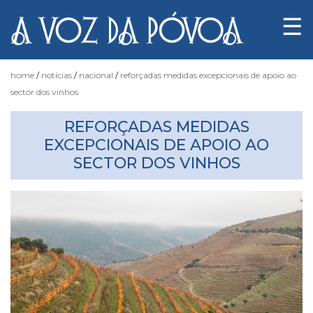
☰
home
notícias
nacional
reforçadas medidas excepcionais de apoio ao
sector dos vinhos
Notícias
REFORÇADAS MEDIDAS
EXCEPCIONAIS DE APOIO AO
SECTOR DOS VINHOS
Fotógrafo
do
Acaso
Luas
e
Marés