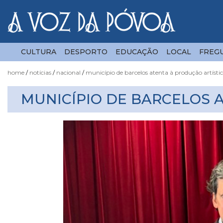
CULTURA
DESPORTO
EDUCAÇÃO
LOCAL
FREGU
home
notícias
nacional
município de barcelos atenta à produção artísti
Notícias
MUNICÍPIO DE BARCELOS 
Fotógrafo
do
Acaso
Luas
e
Marés