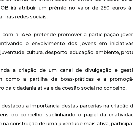
GOB irá atribuir um prémio no valor de 250 euros 
zar nas redes sociais.
do com a IAFA pretende promover a participação jov
centivando o envolvimento dos jovens em iniciativa
juventude, cultura, desporto, educação, ambiente, protec
ainda a criação de um canal de divulgação e gest
em como a partilha de boas-práticas e a promoçã
ço da cidadania ativa e da coesão social no concelho.
 destacou a importância destas parcerias na criação 
vens do concelho, sublinhando o papel da criativida
na construção de uma juventude mais ativa, participativ