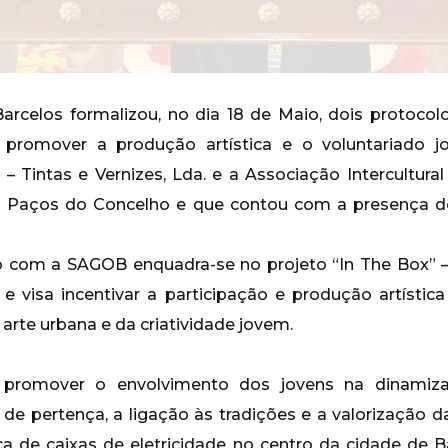
rcelos formalizou, no dia 18 de Maio, dois protocol
a promover a produção artística e o voluntariado 
Tintas e Vernizes, Lda. e a Associação Intercultura
s Paços do Concelho e que contou com a presença do
o com a SAGOB enquadra-se no projeto “In The Box” 
e visa incentivar a participação e produção artístic
 arte urbana e da criatividade jovem.
 promover o envolvimento dos jovens na dinamizaç
e pertença, a ligação às tradições e a valorização da 
tica de caixas de eletricidade no centro da cidade de 