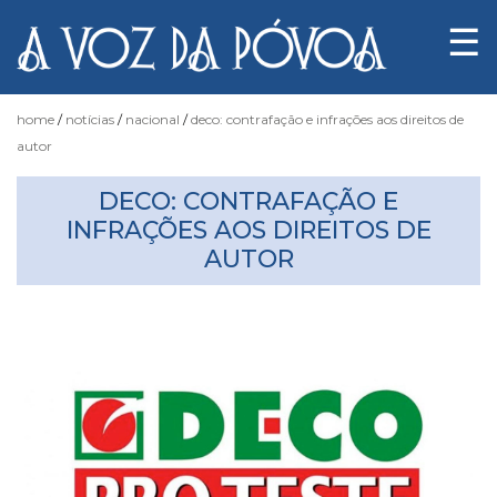
☰
home
notícias
nacional
deco: contrafação e infrações aos direitos de
autor
Notícias
DECO: CONTRAFAÇÃO E
INFRAÇÕES AOS DIREITOS DE
AUTOR
Fotógrafo
do
Acaso
Luas
e
Marés