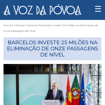
☰
home
notícias
nacional
barcelos investe 25 milões na eliminação de
onze passagens de nível
Notícias
BARCELOS INVESTE 25 MILÕES NA
ELIMINAÇÃO DE ONZE PASSAGENS
DE NÍVEL
Fotógrafo
do
Acaso
Luas
e
Marés