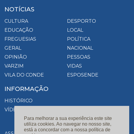
NOTÍCIAS
CULTURA
DESPORTO
EDUCAÇÃO
LOCAL
FREGUESIAS
POLÍTICA
GERAL
NACIONAL
OPINIÃO
PESSOAS
VARZIM
VIDAS
VILA DO CONDE
ESPOSENDE
INFORMAÇÃO
HISTÓRICO
VÍDEOS
Para melhorar a sua experiência este site
utiliza cookies. Ao navegar no nosso site,
está a concordar com a nossa política de
ASSINATURAS