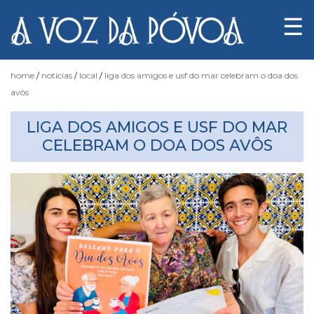
☰
home
notícias
local
liga dos amigos e usf do mar celebram o doa dos
avôs
Notícias
LIGA DOS AMIGOS E USF DO MAR
CELEBRAM O DOA DOS AVÔS
Fotógrafo
do
Acaso
Luas
e
Marés