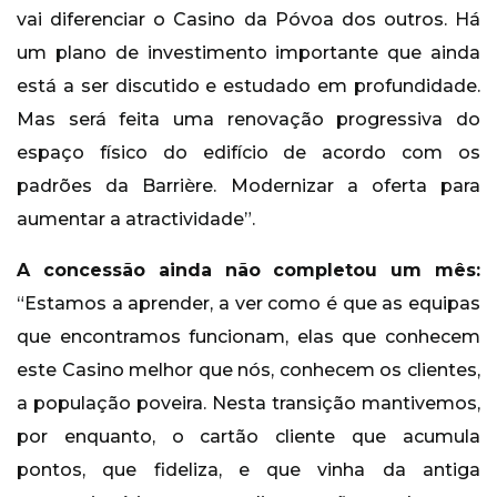
vai diferenciar o Casino da Póvoa dos outros. Há
um plano de investimento importante que ainda
está a ser discutido e estudado em profundidade.
Mas será feita uma renovação progressiva do
espaço físico do edifício de acordo com os
padrões da Barrière. Modernizar a oferta para
aumentar a atractividade”.
A concessão ainda não completou um mês:
“Estamos a aprender, a ver como é que as equipas
que encontramos funcionam, elas que conhecem
este Casino melhor que nós, conhecem os clientes,
a população poveira. Nesta transição mantivemos,
por enquanto, o cartão cliente que acumula
pontos, que fideliza, e que vinha da antiga