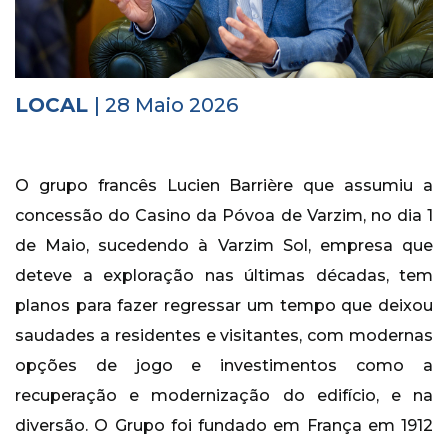
Histórico
Vídeos
LOCAL
| 28 Maio 2026
Contactos
O grupo francês Lucien Barrière que assumiu a
concessão do Casino da Póvoa de Varzim, no dia 1
de Maio, sucedendo à Varzim Sol, empresa que
deteve a exploração nas últimas décadas, tem
planos para fazer regressar um tempo que deixou
saudades a residentes e visitantes, com modernas
opções de jogo e investimentos como a
recuperação e modernização do edifício, e na
diversão. O Grupo foi fundado em França em 1912