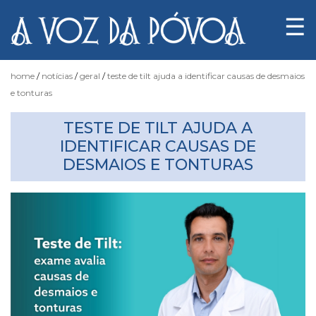
☰
home
notícias
geral
teste de tilt ajuda a identificar causas de desmaios
e tonturas
Notícias
TESTE DE TILT AJUDA A
IDENTIFICAR CAUSAS DE
DESMAIOS E TONTURAS
Fotógrafo
do
Acaso
Luas
e
Marés