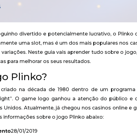
6
oguinho divertido e potencialmente lucrativo, o Plink
mente uma slot, mas é um dos mais populares nos casi
variações. Neste guia vais aprender tudo sobre o jogo
cas para melhorar os seus resultados.
go Plinko?
 criado na década de 1980 dentro de um programa t
Right”. O game logo ganhou a atenção do público e 
Unidos. Atualmente, já chegou nos casinos online e g
 informações sobre o jogo Plinko abaixo:
ento
28/01/2019