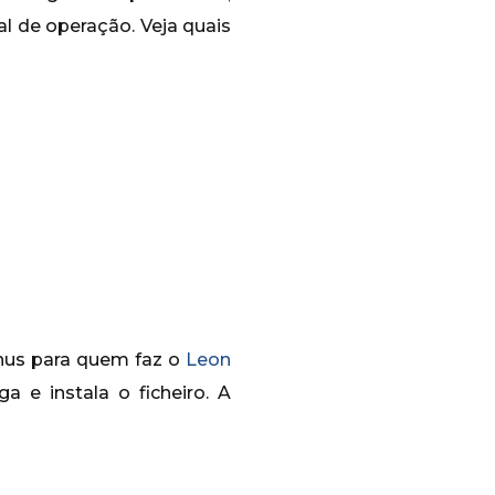
al de operação. Veja quais
nus para quem faz o
Leon
 e instala o ficheiro. A