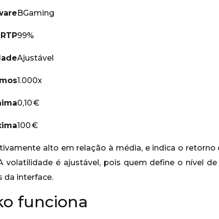
ware
BGaming
RTP
99%
idade
Ajustável
imos
1.000x
nima
0,10 €
xima
100 €
ativamente alto em relação à média, e indica o retorno
 volatilidade é ajustável, pois quem define o nível de
 da interface.
ko funciona