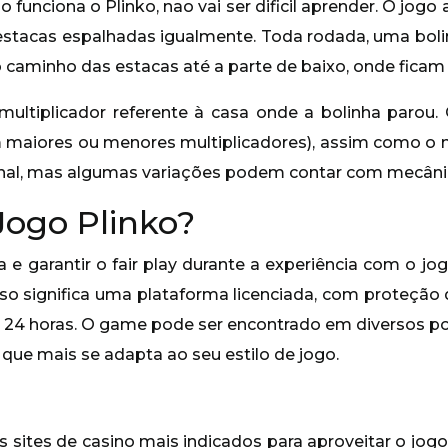
unciona o Plinko, nao vai ser dificil aprender. O jog
estacas espalhadas igualmente. Toda rodada, uma boli
o caminho das estacas até a parte de baixo, onde ficam
multiplicador referente à casa onde a bolinha parou. 
 maiores ou menores multiplicadores), assim como o 
onal, mas algumas variações podem contar com mecânic
Jogo Plinko?
e garantir o fair play durante a experiência com o jo
Isso significa uma plataforma licenciada, com proteção 
 24 horas. O game pode ser encontrado em diversos po
o que mais se adapta ao seu estilo de jogo.
sites de casino mais indicados para aproveitar o jogo. O