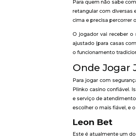
Para quem não sabe como f
retangular com diversas 
cima e precisa percorrer 
O jogador vai receber o 
ajustado (para casas com
o funcionamento tradici
Onde Jogar 
Para jogar com segurança 
Plinko casino confiável. 
e serviço de atendimento
escolher o mais fiável, e 
Leon Bet
Este é atualmente um dos 