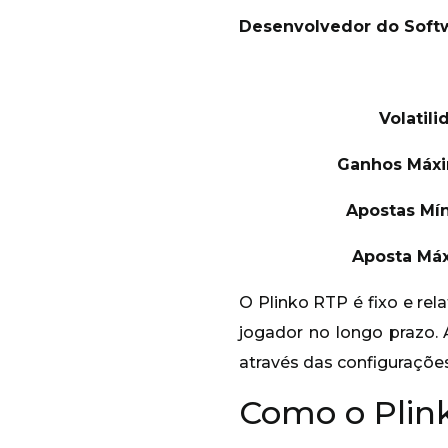
Desenvolvedor do Soft
Volatil
Ganhos Máx
Apostas Mí
Aposta Má
O Plinko RTP é fixo e rel
jogador no longo prazo. A
através das configurações
Como o Plin