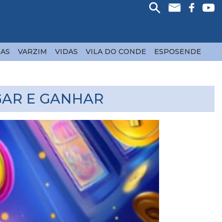
AS
VARZIM
VIDAS
VILA DO CONDE
ESPOSENDE
GAR E GANHAR