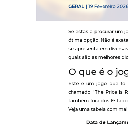
GERAL
| 19 Fevereiro 202
Se estás a procurar um j
ótima opção. Não é exata
se apresenta em diversas 
quais são as melhores di
O que é o jo
Este é um jogo que foi
chamado “The Price is 
também fora dos Estados 
Veja uma tabela com mais
Data de Lançam