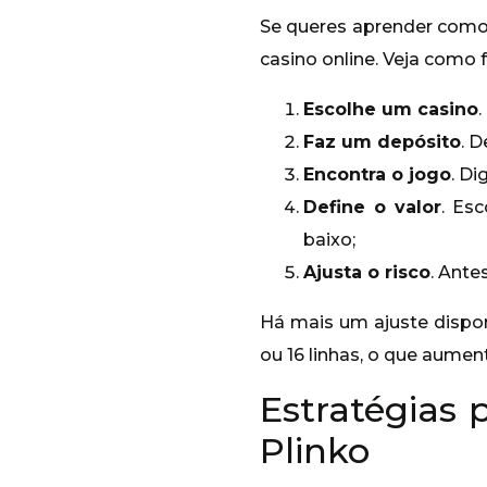
Se queres aprender como 
casino online. Veja como 
Escolhe um casino
.
Faz um depósito
. 
Encontra o jogo
. Di
Define o valor
. Es
baixo;
Ajusta o risco
. Ante
Há mais um ajuste disponí
ou 16 linhas, o que aumen
Estratégias
Plinko