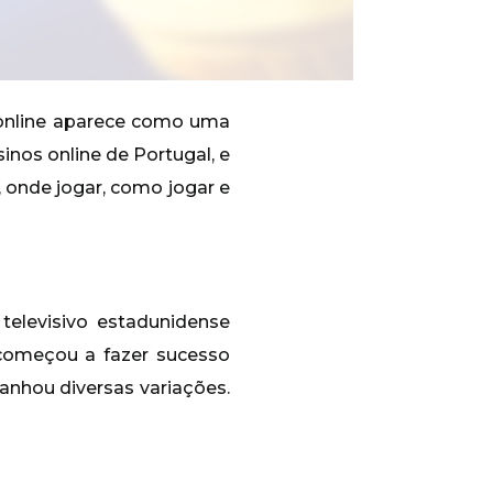
o online aparece como uma
nos online de Portugal, e
, onde jogar, como jogar e
elevisivo estadunidense
começou a fazer sucesso
anhou diversas variações.