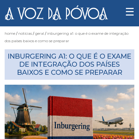
☰
home
notícias
geral
inburgering a1: o que é o exame de integração
dos países baixos e como se preparar
Notícias
INBURGERING A1: O QUE É O EXAME
DE INTEGRAÇÃO DOS PAÍSES
BAIXOS E COMO SE PREPARAR
Fotógrafo
do
Acaso
Luas
e
Marés