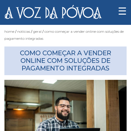
☰
home
notícias
geral
como começar a vender online com soluções de
pagamento integradas
Notícias
COMO COMEÇAR A VENDER
ONLINE COM SOLUÇÕES DE
PAGAMENTO INTEGRADAS
Fotógrafo
do
Acaso
Luas
e
Marés