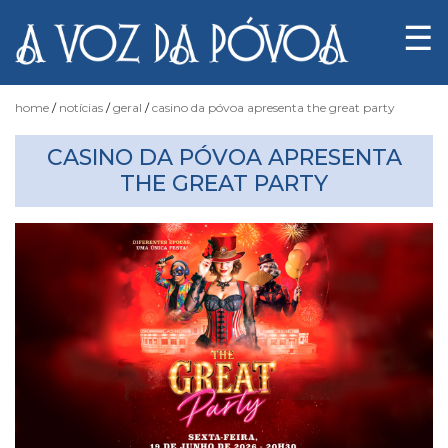
☰
home
notícias
geral
casino da póvoa apresenta the great party
CASINO DA PÓVOA APRESENTA
Notícias
THE GREAT PARTY
Fotógrafo
do
Acaso
Luas
e
Marés