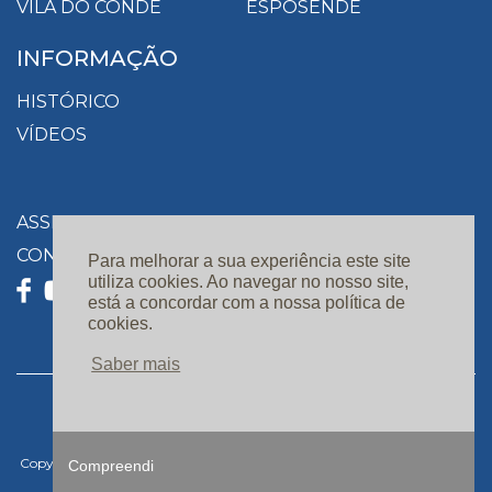
VILA DO CONDE
ESPOSENDE
INFORMAÇÃO
HISTÓRICO
VÍDEOS
ASSINATURAS
CONTACTOS
Para melhorar a sua experiência este site
utiliza cookies. Ao navegar no nosso site,
está a concordar com a nossa política de
cookies.
Saber mais
Privacidade e Proteção de Dados |
Resolução de Conflitos |
Livro de Reclamações Online |
Copyright 2019. Todos os direitos reservados. Design e Desenvolvimento:
Compreendi
Ⓒ
Linkage