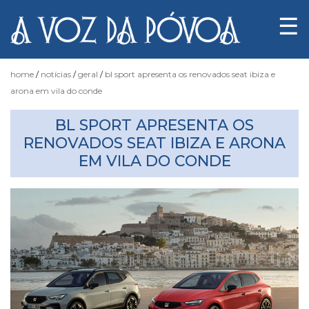
☰
home
notícias
geral
bl sport apresenta os renovados seat ibiza e
arona em vila do conde
Notícias
BL SPORT APRESENTA OS
RENOVADOS SEAT IBIZA E ARONA
EM VILA DO CONDE
Fotógrafo
do
Acaso
Luas
e
Marés