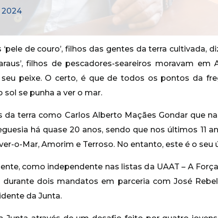
o 2024
‘pele de couro’, filhos das gentes da terra cultivada, 
‘araus’, filhos de pescadores-seareiros moravam em
o seu peixe. O certo, é que de todos os pontos da f
o sol se punha a ver o mar.
hos da terra como Carlos Alberto Maçães Gondar que n
eguesia há quase 20 anos, sendo que nos últimos 11 a
ver-o-Mar, Amorim e Terroso. No entanto, este é o seu
idente, como independente nas listas da UAAT – A Forç
 durante dois mandatos em parceria com José Rebel
idente da Junta.