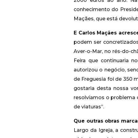
2000 euros ao ano. Nat
conhecimento do Preside
Maçães, que está devolut
E Carlos Maçães acresc
podem ser concretizados. 
Aver-o-Mar, no rés-do-chã
Feira que continuaria n
autorizou o negócio, sen
de Freguesia foi de 350 mi
gostaria desta nossa vo
resolvíamos o problema da
de viaturas”.
Que outras obras marca
Largo da Igreja, a const