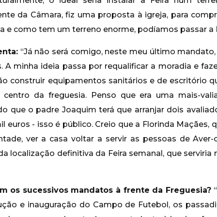
uralmente, o ideal seria instalar a Feira num terr
nte da Câmara, fiz uma proposta à igreja, para compr
a e como tem um terreno enorme, podíamos passar a Fei
enta:
“Já não será comigo, neste meu último mandato,
A minha ideia passa por requalificar a moradia e faze
o construir equipamentos sanitários e de escritório q
o centro da freguesia. Penso que era uma mais-vali
do que o padre Joaquim terá que arranjar dois avaliad
l euros - isso é público. Creio que a Florinda Maçães, 
ntade, ver a casa voltar a servir as pessoas de Av
 localização definitiva da Feira semanal, que serviria
m os sucessivos mandatos à frente da Freguesia?
rução e inauguração do Campo de Futebol, os passadi