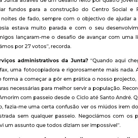
a Junta através de um desafio feito por quatro jovens
ar fundos para a construção do Centro Social e P
 noites de fado, sempre com o objectivo de ajudar a 
sia estava muito parada e com o seu desenvolvi
migos lançaram-me o desafio de avançar com uma li
ámos por 27 votos”, recorda.
viços administrativos da Junta?
“Quando aqui cheg
ax, uma fotocopiadora e rigorosamente mais nada. 
de forma a começar a pôr em prática o nosso projecto
uras necessárias para melhor servir a população. Recor
 Amorim com passeio desde o Ciclo até Santo André. 
, fazia-me uma certa confusão ver os miúdos irem do
estrada sem qualquer passeio. Negociámos com os p
vi um assunto que todos diziam ser impossível”.