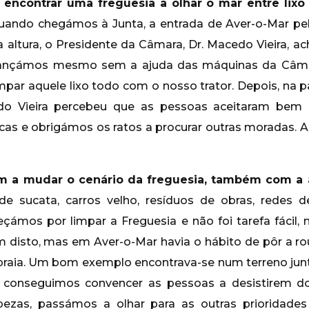
encontrar uma freguesia a olhar o mar entre lixo 
uando chegámos à Junta, a entrada de Aver-o-Mar pela
 altura, o Presidente da Câmara, Dr. Macedo Vieira, 
vançámos mesmo sem a ajuda das máquinas da Câma
ar aquele lixo todo com o nosso trator. Depois, na pa
edo Vieira percebeu que as pessoas aceitaram bem 
s e obrigámos os ratos a procurar outras moradas. A 
m a mudar o cenário da freguesia, também com a 
de sucata, carros velho, resíduos de obras, redes 
eçámos por limpar a Freguesia e não foi tarefa fácil
 disto, mas em Aver-o-Mar havia o hábito de pôr a r
praia. Um bom exemplo encontrava-se num terreno junt
conseguimos convencer as pessoas a desistirem d
mpezas, passámos a olhar para as outras prioridad