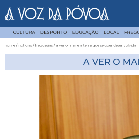
CULTURA
DESPORTO
EDUCAÇÃO
LOCAL
FREGU
home
notícias
freguesias
a ver o mar e a terra que se quer desenvolvida
Notícias
A VER O MA
Fotógrafo
do
Acaso
Luas
e
Marés