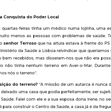
a Conquista do Poder Local
às quartas-feiras tinha um médico numa lojinha, uma e
, muito menos as pessoas com problemas de saúde. T
do
senhor Terroso
que na altura estava à frente do P
nistério da Saúde a Lisboa reivindicar que queríamo
 bem recebidos, mas disseram-nos que não era possív
io não tinha nenhum terreno em Aver-o-Mar. Durante
mos nós o terreno”.
ição do terreno?
“A missão de um autarca é nunca de
deixado uma casa que podia perfeitamente, ser sujeit
e Saúde. Falei com ele e a sua esposa dona Irene, no s
e é para construir o Centro de Saúde, a casa já é da fr