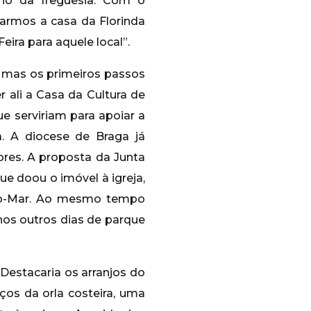
eno da freguesia. Com o
armos a casa da Florinda
ra para aquele local”.
 mas os primeiros passos
r ali a Casa da Cultura de
ue serviriam para apoiar a
a. A diocese de Braga já
ores. A proposta da Junta
que doou o imóvel à igreja,
er-o-Mar. Ao mesmo tempo
 nos outros dias de parque
“Destacaria os arranjos do
ços da orla costeira, uma