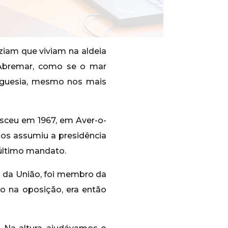
diziam que viviam na aldeia
 Abremar, como se o mar
reguesia, mesmo nos mais
asceu em 1967, em Aver-o-
nos assumiu a presidência
 último mandato.
a da União, foi membro da
o na oposição, era então