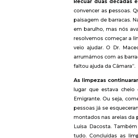
Recuar duas décadas é 
convencer as pessoas. Q
paisagem de barracas. Na
em barulho, mas nós a
resolvemos começar a limp
veio ajudar. O Dr. Mac
arrumámos com as barraca
faltou ajuda da Câmara”.
As limpezas continuara
lugar que estava cheio 
Emigrante. Ou seja, com
pessoas já se esqueceram
montados nas areias da 
Luísa Dacosta. Também 
tudo. Concluídas as li