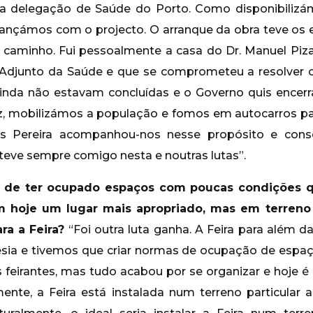
a delegação de Saúde do Porto. Como disponibilizám
avançámos com o projecto. O arranque da obra teve os 
 caminho. Fui pessoalmente a casa do Dr. Manuel Piz
 Adjunto da Saúde e que se comprometeu a resolver 
inda não estavam concluídas e o Governo quis encer
, mobilizámos a população e fomos em autocarros par
res Pereira acompanhou-nos nesse propósito e co
teve sempre comigo nesta e noutras lutas”.
s de ter ocupado espaços com poucas condições q
em hoje um lugar mais apropriado, mas em terreno 
ra a Feira?
“Foi outra luta ganha. A Feira para além 
esia e tivemos que criar normas de ocupação de espa
s feirantes, mas tudo acabou por se organizar e hoje 
mente, a Feira está instalada num terreno particular 