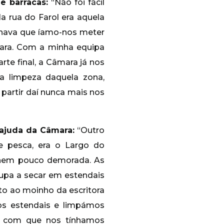
e barracas:
“Não foi fácil
 rua do Farol era aquela
achava que íamo-nos meter
ra. Com a minha equipa
rte final, a Câmara já nos
a limpeza daquela zona,
partir daí nunca mais nos
ajuda da Câmara:
“Outro
de pesca, era o Largo do
, nem pouco demorada. As
oupa a secar em estendais
o ao moinho da escritora
os estendais e limpámos
es com que nos tínhamos