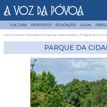
CULTURA
DESPORTO
EDUCAÇÃO
LOCAL
FREGU
home
notícias
educação
parque da cidade recebeu a 5ª edição do emrc s
Notícias
PARQUE DA CIDA
Fotógrafo
do
Acaso
Luas
e
Marés