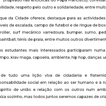
(inspirado nas encíclicas do Papa Francisco), convida
abilidade, respeito pelo outro e solidariedade, entre mu
que da Cidade oferece, destaque para as actividades
áveis de escalada, campo de futebol e de ringue de bo
 roller, surf mecânico varredoura, bumper, sumo, pe
paintball, ténis de praia, entre muitos outros divertimen
ens estudantes mais interessados participaram numa
mpo, krav maga, capoeira, ambiente, hip hop, danças ur
de tudo uma lição viva de cidadania e fraternid
onsabilidade social em relação ao ser humano e à 
spírito de união e relação com os outros num ambi
za sozinho, mas todos juntos seremos capazes de cri