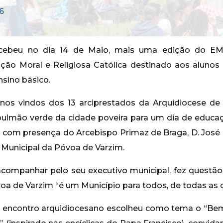
6
cebeu no dia 14 de Maio, mais uma edição do EMR
ão Moral e Religiosa Católica destinado aos alunos i
ensino básico.
unos vindos dos 13 arciprestados da Arquidiocese 
ulmão verde da cidade poveira para um dia de educaç
 com presença do Arcebispo Primaz de Braga, D. José C
Municipal da Póvoa de Varzim.
 acompanhar pelo seu executivo municipal, fez quest
a de Varzim “é um Município para todos, de todas as or
 encontro arquidiocesano escolheu como tema o “B