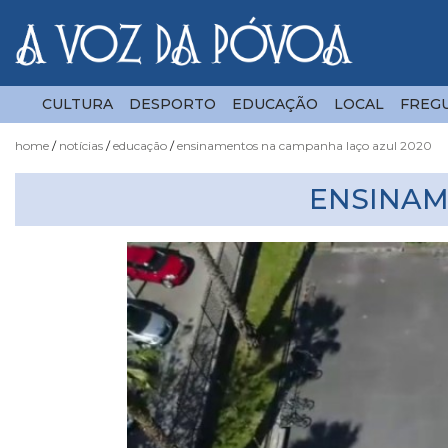
CULTURA
DESPORTO
EDUCAÇÃO
LOCAL
FREGU
home
notícias
educação
ensinamentos na campanha laço azul 2020
Notícias
ENSINAM
Fotógrafo
do
Acaso
Luas
e
Marés