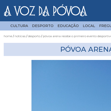
CULTURA
DESPORTO
EDUCAÇÃO
LOCAL
FREGU
home
notícias
desporto
póvoa arena recebe o primeiro evento desportiv
Notícias
PÓVOA ARENA
Fotógrafo
do
Acaso
Luas
e
Marés