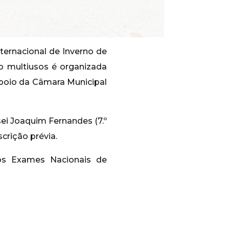
ternacional de Inverno de
 no multiusos é organizada
apoio da Câmara Municipal
ei Joaquim Fernandes (7.º
crição prévia.
os Exames Nacionais de