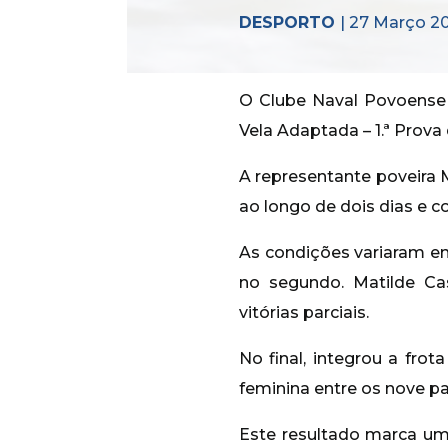
DESPORTO
| 27 Março 2
O Clube Naval Povoense f
Vela Adaptada – 1.ª Prova
A representante poveira 
ao longo de dois dias e c
As condições variaram ent
no segundo. Matilde Ca
vitórias parciais.
No final, integrou a frot
feminina entre os nove pa
Este resultado marca um 