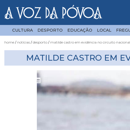
CULTURA
DESPORTO
EDUCAÇÃO
LOCAL
FREGU
home
notícias
desporto
matilde castro em evidência no circuito naciona
Notícias
MATILDE CASTRO EM E
Fotógrafo
do
Acaso
Luas
e
Marés