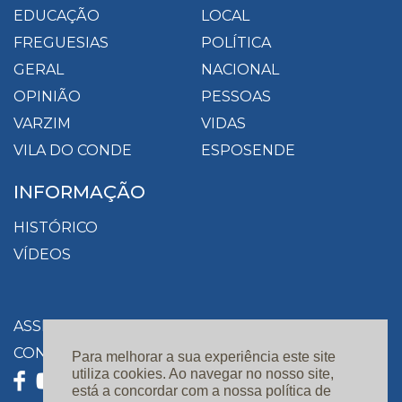
EDUCAÇÃO
LOCAL
FREGUESIAS
POLÍTICA
GERAL
NACIONAL
OPINIÃO
PESSOAS
VARZIM
VIDAS
VILA DO CONDE
ESPOSENDE
INFORMAÇÃO
HISTÓRICO
VÍDEOS
ASSINATURAS
CONTACTOS
Para melhorar a sua experiência este site
utiliza cookies. Ao navegar no nosso site,
está a concordar com a nossa política de