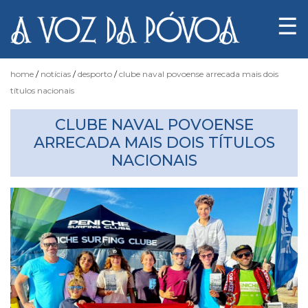
☰
home
notícias
desporto
clube naval povoense arrecada mais dois
títulos nacionais
Notícias
CLUBE NAVAL POVOENSE
ARRECADA MAIS DOIS TÍTULOS
NACIONAIS
Fotógrafo
do
Acaso
Luas
e
Marés