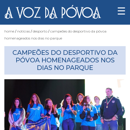
☰
home
notícias
desporto
campeões do desportivo da póvoa
homenageados nos dias no parque
Notícias
CAMPEÕES DO DESPORTIVO DA
PÓVOA HOMENAGEADOS NOS
DIAS NO PARQUE
Fotógrafo
do
Acaso
Luas
e
Marés