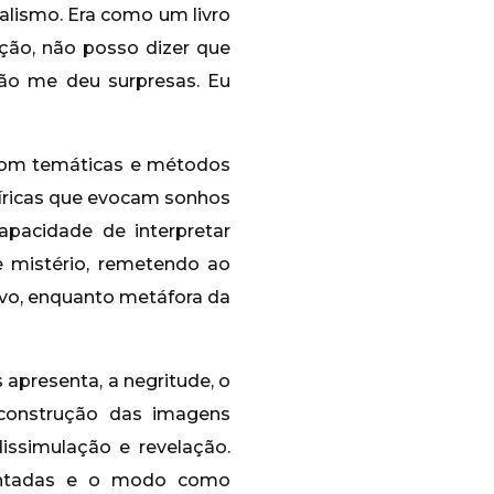
alismo. Era como um livro
ação, não posso dizer que
ão me deu surpresas. Eu
com temáticas e métodos
níricas que evocam sonhos
pacidade de interpretar
e mistério, remetendo ao
ivo, enquanto metáfora da
apresenta, a negritude, o
“construção das imagens
ssimulação e revelação.
entadas e o modo como