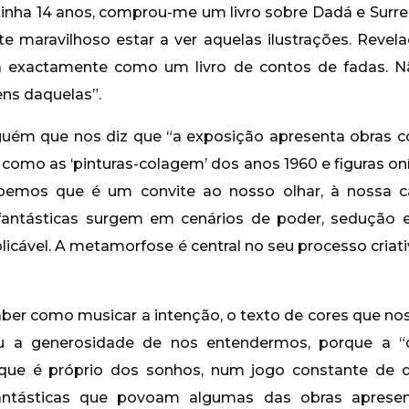
inha 14 anos, comprou-me um livro sobre Dadá e Surre
te maravilhoso estar a ver aquelas ilustrações. Revel
ra exactamente como um livro de contos de fadas. N
ns daquelas”.
uém que nos diz que “a exposição apresenta obras 
 como as ‘pinturas-colagem’ dos anos 1960 e figuras o
bemos que é um convite ao nosso olhar, à nossa ca
s fantásticas surgem em cenários de poder, sedução 
licável. A metamorfose é central no seu processo criat
er como musicar a intenção, o texto de cores que nos 
ou a generosidade de nos entendermos, porque a 
ue é próprio dos sonhos, num jogo constante de di
fantásticas que povoam algumas das obras apres