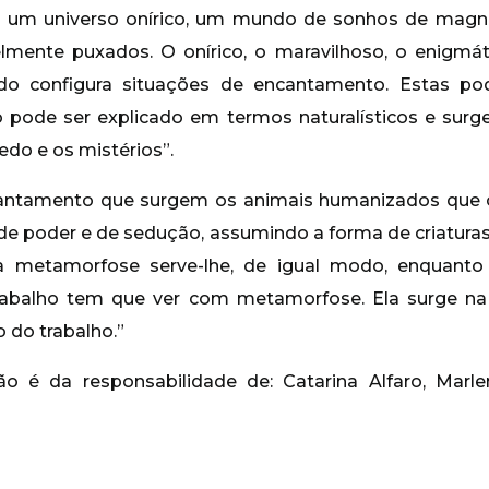
 um universo onírico, um mundo de sonhos de magn
mente puxados. O onírico, o maravilhoso, o enigmát
do configura situações de encantamento. Estas po
 pode ser explicado em termos naturalísticos e surge
do e os mistérios”.
cantamento que surgem os animais humanizados que c
e poder e de sedução, assumindo a forma de criaturas 
da metamorfose serve-lhe, de igual modo, enquanto 
trabalho tem que ver com metamorfose. Ela surge na p
o do trabalho.”
o é da responsabilidade de: Catarina Alfaro, Marlen