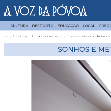
CULTURA
DESPORTO
EDUCAÇÃO
LOCAL
FREGU
home
notícias
cultura
sonhos e metamorfoses surrealistas em famalicã
Notícias
SONHOS E ME
Fotógrafo
do
Acaso
Luas
e
Marés