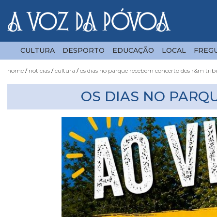
CULTURA
DESPORTO
EDUCAÇÃO
LOCAL
FREGU
home
notícias
cultura
os dias no parque recebem concerto dos r&m tri
Notícias
OS DIAS NO PARQ
Fotógrafo
do
Acaso
Luas
e
Marés