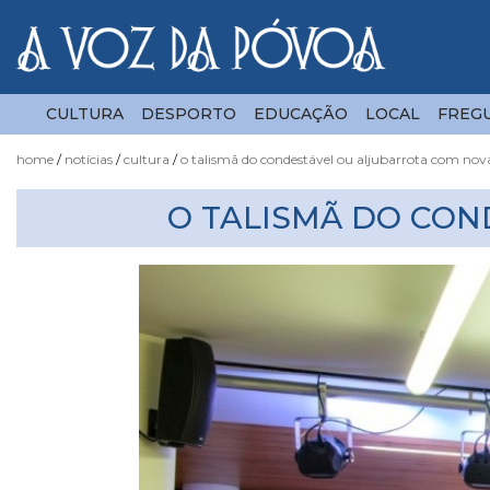
CULTURA
DESPORTO
EDUCAÇÃO
LOCAL
FREGU
home
notícias
cultura
o talismã do condestável ou aljubarrota com nov
Notícias
O TALISMÃ DO CO
Fotógrafo
do
Acaso
Luas
e
Marés