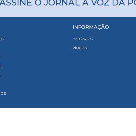
ASSINE O JORNAL A VOZ DA 
INFORMAÇÃO
TO
HISTÓRICO
VÍDEOS
A
AL
S
NDE
acidade e Proteção de Dados |
Resolução de Conflitos |
Livro de Reclamações Onl
pyright 2019. Todos os direitos reservados. Design e Desenvolvimento: Ⓒ
Link