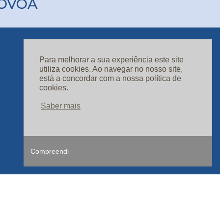
PÓVOA
Para melhorar a sua experiência este site
ASSINATURAS
utiliza cookies. Ao navegar no nosso site,
CONTACTOS
está a concordar com a nossa política de
cookies.
Saber mais
Compreendi
ine |
age