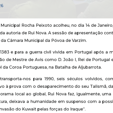
26
 Municipal Rocha Peixoto acolheu, no dia 14 de Janeiro
 da autoria de Rui Nova. A sessão de apresentação con
a da Câmara Municipal da Póvoa de Varzim.
 1383 e para a guerra civil vivida em Portugal após a 
o de Mestre de Avis como D. João I, Rei de Portugal 
 da Coroa Portuguesa, na Batalha de Aljubarrota.
transporta-nos para 1990, seis séculos volvidos, co
o à prova com o desaparecimento do seu Talismã, da 
orama local ao global, Rui Nova faz, igualmente, u
altura, deixava a humanidade em suspenso com a possi
invasão do Kuwait pelas forças do Iraque”.