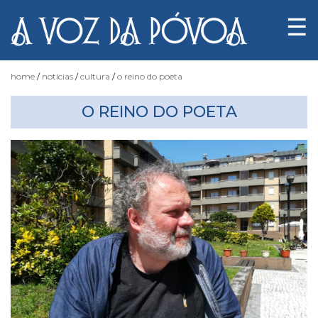
☰
home
notícias
cultura
o reino do poeta
O REINO DO POETA
Notícias
Fotógrafo
do
Acaso
Luas
e
Marés