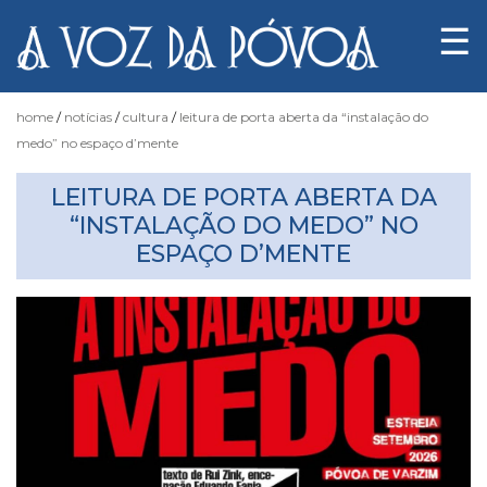
☰
home
notícias
cultura
leitura de porta aberta da “instalação do
medo” no espaço d’mente
Notícias
LEITURA DE PORTA ABERTA DA
“INSTALAÇÃO DO MEDO” NO
ESPAÇO D’MENTE
Fotógrafo
do
Acaso
Luas
e
Marés