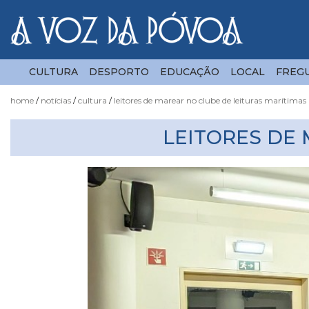
CULTURA
DESPORTO
EDUCAÇÃO
LOCAL
FREGU
home
notícias
cultura
leitores de marear no clube de leituras marítimas
Notícias
LEITORES DE
Fotógrafo
do
Acaso
Luas
e
Marés