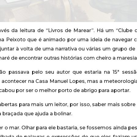
vés da leitura de “Livros de Marear”. Há um “Clube 
cha Peixoto que é animado por uma ideia de navegar 
untar à volta de uma narrativa ou várias um grupo de 
ré de encontrar outras histórias com cheiro a maresia
ão passava pelo seu autor que estaria na 15ª sess
ra acontecer na Casa Manuel Lopes, mas a meteorologi
acabou por ser o melhor porto de abrigo para aportar.
ertas para mais um leitor, por isso, saber mais sobre 
braçada que ajuda a bolinar.
er o mar. Olhar para ele bastaria, se fossemos ainda p
ulhada de palavras e expressões de que eles faziam u