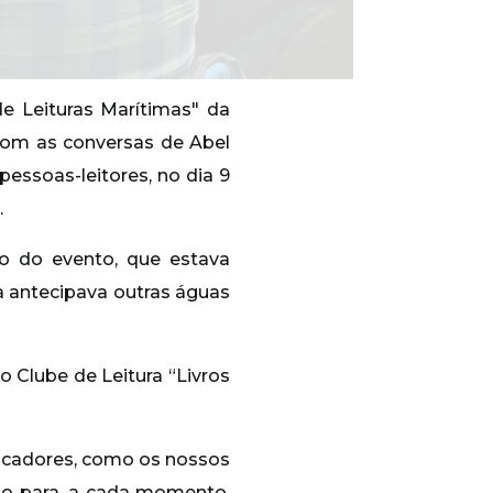
de Leituras Marítimas" da
com as conversas de Abel
pessoas-leitores, no dia 9
.
ão do evento, que estava
a antecipava outras águas
o Clube de Leitura “Livros
escadores, como os nossos
so para, a cada momento,