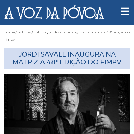
☰
home
notícias
cultura
jordi savall inaugura na matriz a 48ª edição do
fimpv
Notícias
JORDI SAVALL INAUGURA NA
MATRIZ A 48ª EDIÇÃO DO FIMPV
Fotógrafo
do
Acaso
Luas
e
Marés