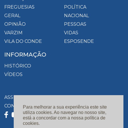
FREGUESIAS
POLÍTICA
GERAL
NACIONAL
OPINIÃO
PESSOAS
VARZIM
VIDAS
VILA DO CONDE
ESPOSENDE
INFORMAÇÃO
HISTÓRICO
VÍDEOS
ASSINATURAS
CONTACTOS
Para melhorar a sua experiência este site
utiliza cookies. Ao navegar no nosso site,
está a concordar com a nossa política de
cookies.