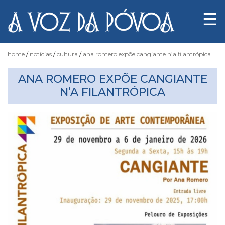
☰
home
notícias
cultura
ana romero expõe cangiante n’a filantrópica
ANA ROMERO EXPÕE CANGIANTE
Notícias
N’A FILANTRÓPICA
Fotógrafo
do
Acaso
Luas
e
Marés