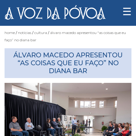
☰
home
notícias
cultura
álvaro macedo apresentou “as coisas que eu
faço” no diana bar
Notícias
ÁLVARO MACEDO APRESENTOU
“AS COISAS QUE EU FAÇO” NO
DIANA BAR
Fotógrafo
do
Acaso
Luas
e
Marés