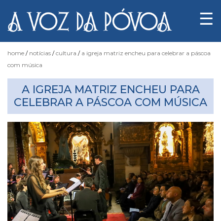
☰
home
notícias
cultura
a igreja matriz encheu para celebrar a páscoa
com música
Notícias
A IGREJA MATRIZ ENCHEU PARA
CELEBRAR A PÁSCOA COM MÚSICA
Fotógrafo
do
Acaso
Luas
e
Marés